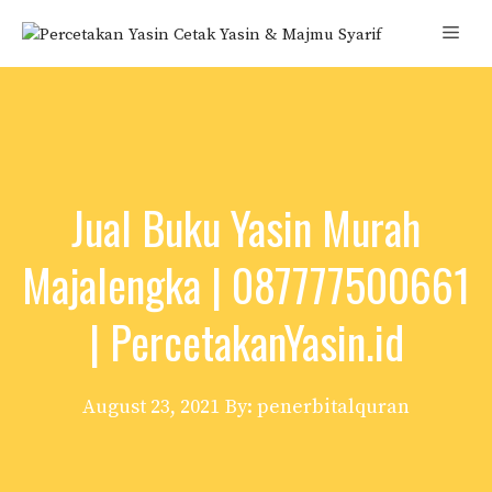
Skip
Men
to
content
Jual Buku Yasin Murah
Majalengka | 087777500661
| PercetakanYasin.id
August 23, 2021
By: penerbitalquran