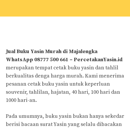
Jual Buku Yasin Murah di Majalengka
WhatsApp 08777 500 661 –
PercetakanYasin.id
merupakan tempat cetak buku yasin dan tahlil
berkualitas denga harga murah. Kami menerima
pesanan cetak buku yasin untuk keperluan
souvenir, tahlilan, hajatan, 40 hari, 100 hari dan
1000 hari-an.
Pada umumnya, buku yasin bukan hanya sekedar
berisi bacaan surat Yasin yang selalu dibacakan