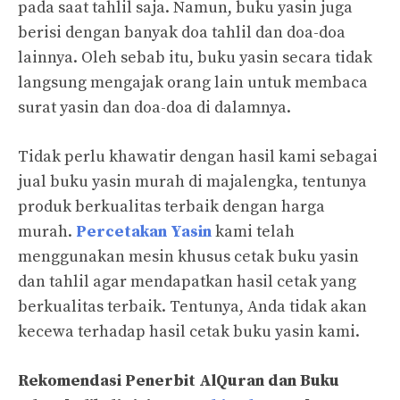
pada saat tahlil saja. Namun, buku yasin juga
berisi dengan banyak doa tahlil dan doa-doa
lainnya. Oleh sebab itu, buku yasin secara tidak
langsung mengajak orang lain untuk membaca
surat yasin dan doa-doa di dalamnya.
Tidak perlu khawatir dengan hasil kami sebagai
jual buku yasin murah di majalengka, tentunya
produk berkualitas terbaik dengan harga
murah.
Percetakan Yasin
kami telah
menggunakan mesin khusus cetak buku yasin
dan tahlil agar mendapatkan hasil cetak yang
berkualitas terbaik. Tentunya, Anda tidak akan
kecewa terhadap hasil cetak buku yasin kami.
Rekomendasi Penerbit AlQuran dan Buku