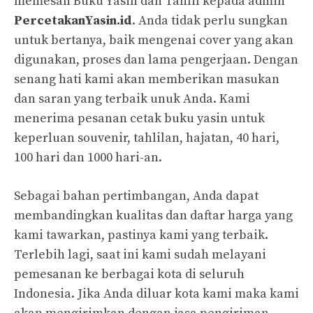
memesan Buku Yasin dan Tahlil kepada admin
PercetakanYasin.id
. Anda tidak perlu sungkan
untuk bertanya, baik mengenai cover yang akan
digunakan, proses dan lama pengerjaan. Dengan
senang hati kami akan memberikan masukan
dan saran yang terbaik unuk Anda. Kami
menerima pesanan cetak buku yasin untuk
keperluan souvenir, tahlilan, hajatan, 40 hari,
100 hari dan 1000 hari-an.
Sebagai bahan pertimbangan, Anda dapat
membandingkan kualitas dan daftar harga yang
kami tawarkan, pastinya kami yang terbaik.
Terlebih lagi, saat ini kami sudah melayani
pemesanan ke berbagai kota di seluruh
Indonesia. Jika Anda diluar kota kami maka kami