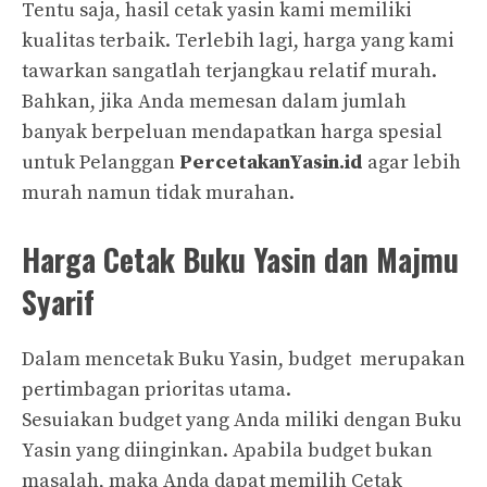
Tentu saja, hasil cetak yasin kami memiliki
kualitas terbaik. Terlebih lagi, harga yang kami
tawarkan sangatlah terjangkau relatif murah.
Bahkan, jika Anda memesan dalam jumlah
banyak berpeluan mendapatkan harga spesial
untuk Pelanggan
PercetakanYasin.id
agar lebih
murah namun tidak murahan.
Harga Cetak Buku Yasin dan Majmu
Syarif
Dalam mencetak Buku Yasin, budget merupakan
pertimbagan prioritas utama.
Sesuiakan budget yang Anda miliki dengan Buku
Yasin yang diinginkan. Apabila budget bukan
masalah, maka Anda dapat memilih Cetak