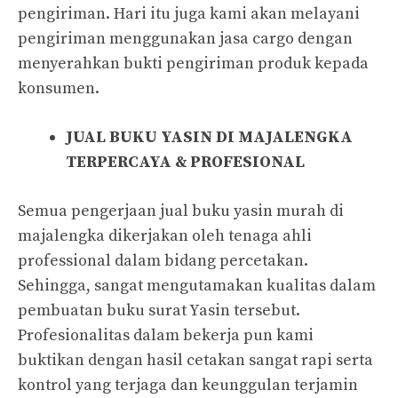
pengiriman. Hari itu juga kami akan melayani
pengiriman menggunakan jasa cargo dengan
menyerahkan bukti pengiriman produk kepada
konsumen.
JUAL BUKU YASIN DI MAJALENGKA
TERPERCAYA & PROFESIONAL
Semua pengerjaan jual buku yasin murah di
majalengka dikerjakan oleh tenaga ahli
professional dalam bidang percetakan.
Sehingga, sangat mengutamakan kualitas dalam
pembuatan buku surat Yasin tersebut.
Profesionalitas dalam bekerja pun kami
buktikan dengan hasil cetakan sangat rapi serta
kontrol yang terjaga dan keunggulan terjamin