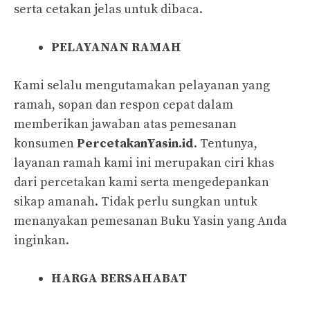
serta cetakan jelas untuk dibaca.
PELAYANAN RAMAH
Kami selalu mengutamakan pelayanan yang
ramah, sopan dan respon cepat dalam
memberikan jawaban atas pemesanan
konsumen
PercetakanYasin.id
. Tentunya,
layanan ramah kami ini merupakan ciri khas
dari percetakan kami serta mengedepankan
sikap amanah. Tidak perlu sungkan untuk
menanyakan pemesanan Buku Yasin yang Anda
inginkan.
HARGA BERSAHABAT