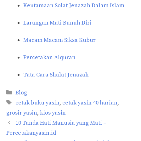
Keutamaan Solat Jenazah Dalam Islam
Larangan Mati Bunuh Diri
Macam Macam Siksa Kubur
Percetakan Alquran
Tata Cara Shalat Jenazah
Categories
Blog
Tags
cetak buku yasin
,
cetak yasin 40 harian
,
grosir yasin
,
kios yasin
10 Tanda Hati Manusia yang Mati –
Percetakanyasin.id